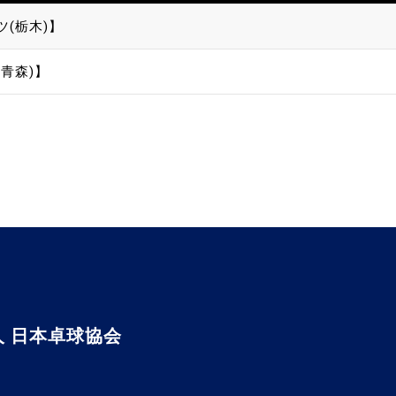
ツ(栃木)】
青森)】
 日本卓球協会