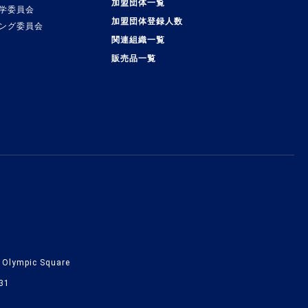
加盟団体一覧
学委員会
加盟団体登録人数
ング委員会
関連組織一覧
販売品一覧
lympic Square
31