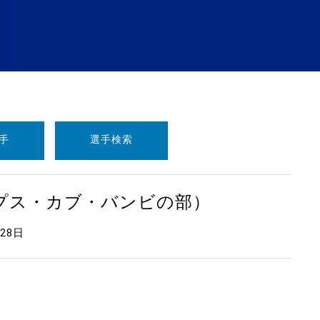
手
選手検索
ープス・カブ・バンビの部）
月28日