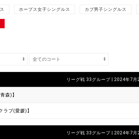
制作
ス
ホープス女子シングルス
カブ男子シングルス
審判
バナ
リーグ戦 33グループ | 2024年7月
員会
青森)】
委員
クラブ(愛媛)】
事業
リーグ戦 33グループ | 2024年7月