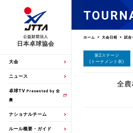
TOURN
公益財団法人
ホーム
大会日程
試合
日本卓球協会
第2ステージ
日程
大会・試合
男子ナショナルチーム
卓球の基本的なルール
協会会員登録
卓球協会のミッション
国際交流届申込みフォ
(トーナメント表)
大会
手・候補
公式記録
日本代表
競技規則
会長あいさつ
国際大会自主参加申請
ニュース
ゼッケンについて
女子ナショナルチーム
全農
手・候補
特集
観戦ガイド
競技者育成事業
役員委員
競技ウエア広告申請
卓球TV
国内ランキング
Presented by 全
農
男子世界ランキング
TV・メディア情報
卓球用語集
審判
沿革・組織図
競技ウエアチーム名申
公式大会優勝記録
ナショナルチーム
女子世界ランキング
お知らせ
スポーツ栄養カルタ
指導者
取り組み・活動
日本卓球ルールのお問
わせ
ルール概要・ガイド
各種選考基準