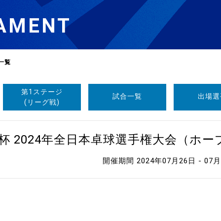
AMENT
一覧
第1ステージ
試合一覧
出場選
選
ーム
(リーグ戦)
選
杯 2024年全日本卓球選手権大会（ホ
開催期間 2024年07月26日 - 07
請
い合