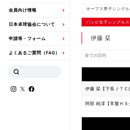
プレスリリース
公認資格者名簿
関連団体代表委員など
審判員ネームプレート
ホープス男子シングル
会員向け情報
強化スタッフ
申込
競技者(パスウェイ)・
公認品一覧
規程・お見舞い制度
バンビ女子シングルス
日本卓球協会について
その他
公認メーカー一覧
ハンドブックデータ
伊藤 栞
申請等・フォーム
委員会
事業計画・事業報告
よくあるご質問（FAQ）
財務諸表等
指導者養成委員会
JTTAスポーツ団体ガ
競技者育成委員会
ンスコード
スポーツ医・科学委
伊藤 栞【下長ＪＴＣ(
理事会報告
アンチ・ドーピング
阿部 純澪【常盤ＨＳ
スポーツ振興くじ助成
会
等
加盟団体一覧