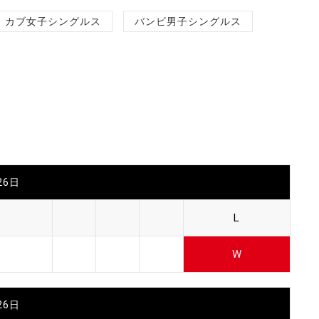
カブ女子シングルス
バンビ男子シングルス
26日
L
W
26日