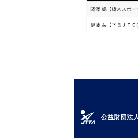
関澤 鳴【栃木スポー
加盟団体登録人数
伊藤 栞【下長ＪＴＣ(
関連組織一覧
販売品一覧
公益財団法人