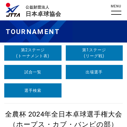
MENU
公益財団法人
日本卓球協会
TOURNAMENT
第2ステージ
第1ステージ
(トーナメント表)
(リーグ戦)
試合一覧
出場選手
選手検索
全農杯 2024年全日本卓球選手権大会
（ホープス・カブ・バンビの部）