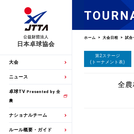
TOURN
公益財団法人
ホーム
大会日程
試合
日本卓球協会
第2ステージ
日程
大会・試合
男子ナショナルチーム
卓球の基本的なルール
協会会員登録
卓球協会のミッション
国際交流届申込みフォ
(トーナメント表)
大会
手・候補
公式記録
日本代表
競技規則
会長あいさつ
国際大会自主参加申請
ニュース
ゼッケンについて
女子ナショナルチーム
全農
手・候補
特集
観戦ガイド
競技者育成事業
役員委員
競技ウエア広告申請
卓球TV
国内ランキング
Presented by 全
農
男子世界ランキング
TV・メディア情報
卓球用語集
審判
沿革・組織図
競技ウエアチーム名申
公式大会優勝記録
ナショナルチーム
女子世界ランキング
お知らせ
スポーツ栄養カルタ
指導者
取り組み・活動
日本卓球ルールのお問
わせ
ルール概要・ガイド
各種選考基準