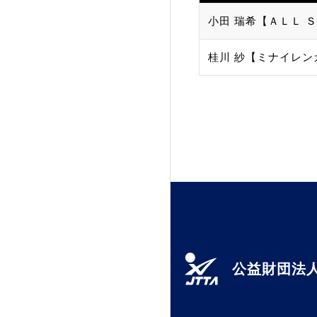
小田 瑞希【ＡＬＬ Ｓ
加盟団体登録人数
桂川 紗【ミナイレン
関連組織一覧
販売品一覧
公益財団法人