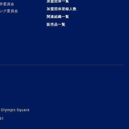
加盟団体一覧
学委員会
加盟団体登録人数
ング委員会
関連組織一覧
販売品一覧
lympic Square
31