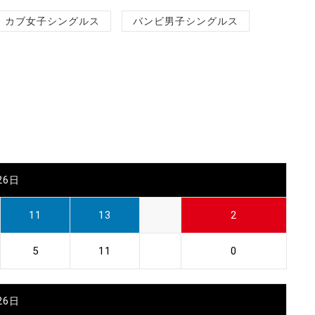
カブ女子シングルス
バンビ男子シングルス
26日
11
13
2
5
11
0
26日