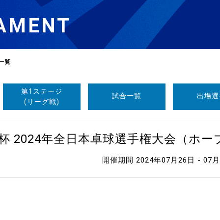
AMENT
一覧
第1ステージ
試合一覧
出場選
選
ーム
(リーグ戦)
選
杯 2024年全日本卓球選手権大会（ホ
開催期間 2024年07月26日 - 07
請
い合