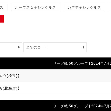
制作
ス
ホープス女子シングルス
カブ男子シングルス
審判
バナ
リーグ戦 50グループ | 2024年7月
員会
４０(埼玉)】
委員
カ(北海道)】
事業
リーグ戦 50グループ | 2024年7月