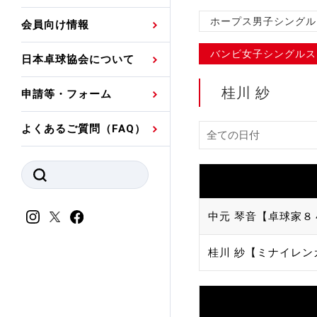
プレスリリース
公認資格者名簿
関連団体代表委員など
審判員ネームプレート
ホープス男子シングル
会員向け情報
強化スタッフ
申込
競技者(パスウェイ)・
公認品一覧
規程・お見舞い制度
バンビ女子シングルス
日本卓球協会について
その他
公認メーカー一覧
ハンドブックデータ
桂川 紗
申請等・フォーム
委員会
事業計画・事業報告
よくあるご質問（FAQ）
財務諸表等
指導者養成委員会
JTTAスポーツ団体ガ
競技者育成委員会
ンスコード
スポーツ医・科学委
中元 琴音【卓球家８
理事会報告
アンチ・ドーピング
桂川 紗【ミナイレン
スポーツ振興くじ助成
会
等
加盟団体一覧