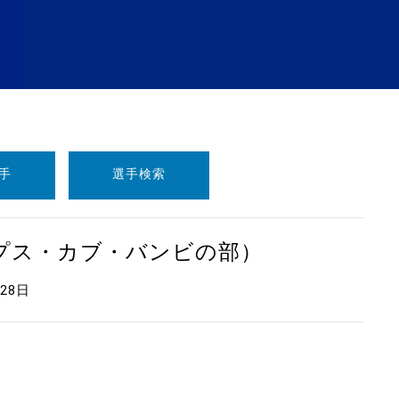
手
選手検索
ープス・カブ・バンビの部）
月28日