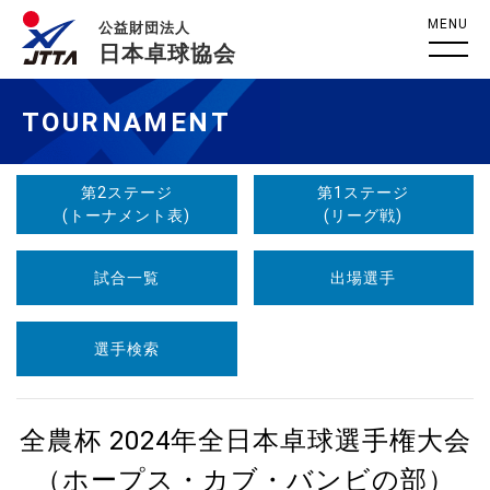
MENU
公益財団法人
日本卓球協会
TOURNAMENT
第2ステージ
第1ステージ
(トーナメント表)
(リーグ戦)
試合一覧
出場選手
選手検索
全農杯 2024年全日本卓球選手権大会
（ホープス・カブ・バンビの部）