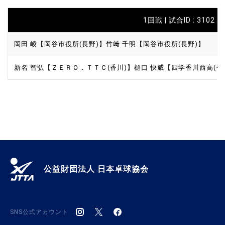
1回戦 | 試合ID : 3102
岡田 崚【岡谷市役所(長野)】
竹﨑 千明【岡谷市役所(長野)】
新名 智弘【ＺＥＲＯ．ＴＴＣ(香川)】
樋口 快威【四学香川西高(香
公益財団法人 日本卓球協会
SNS公式アカウント