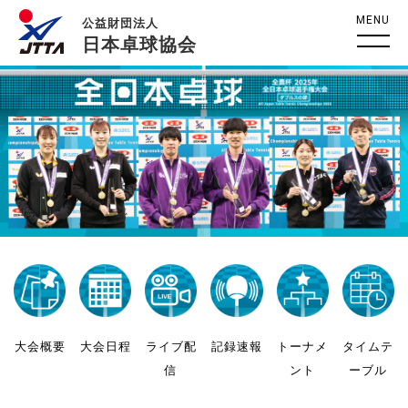
MENU
公益財団法人
日本卓球協会
大会概要
大会日程
ライブ配
記録速報
トーナメ
タイムテ
信
ント
ーブル