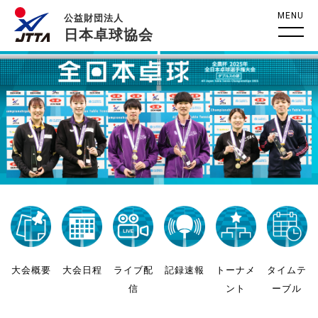
MENU
公益財団法人
日本卓球協会
大会概要
大会日程
ライブ配
記録速報
トーナメ
タイムテ
信
ント
ーブル