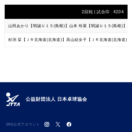
2回戦 | 試合ID : 4204
山田あかり【明誠Ｕ１５(島根)】
山本 玲菜【明誠Ｕ１５(島根)】
杉渕 栞【ＪＲ北海道(北海道)】
高山結女子【ＪＲ北海道(北海道)】
公益財団法人 日本卓球協会
SNS公式アカウント