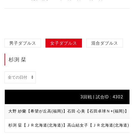
男子ダブルス
女子ダブルス
混合ダブルス
杉渕 栞
3回戦 | 試合ID : 4302
大野 紗蘭【希望が丘高(福岡)】
石田 心美【石田卓球Ｎ+(福岡)】
杉渕 栞【ＪＲ北海道(北海道)】
高山結女子【ＪＲ北海道(北海道)】