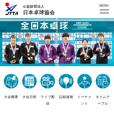
MENU
公益財団法人
日本卓球協会
大会概要
大会日程
ライブ配
記録速報
トーナメ
タイムテ
信
ント
ーブル