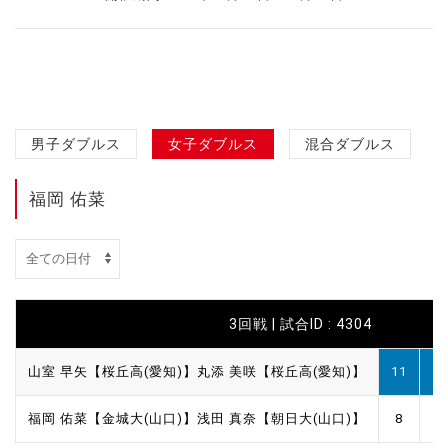
男子ダブルス
女子ダブルス
混合ダブルス
福岡 佑菜
3回戦 | 試合ID : 4304
山室 早矢【桜丘高(愛知)】
丸添 美咲【桜丘高(愛知)】
11
12
福岡 佑菜【金城大(山口)】
浅田 真奈【朝日大(山口)】
8
10