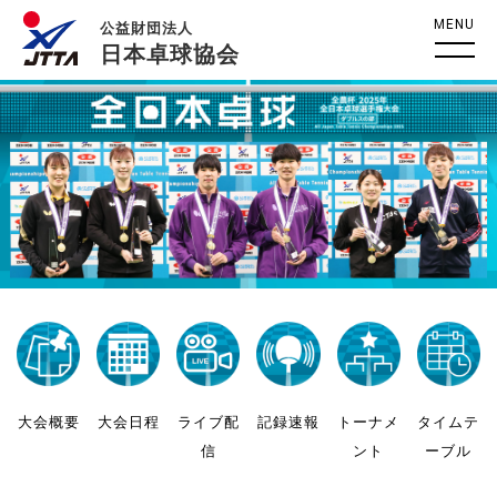
MENU
公益財団法人
日本卓球協会
大会概要
大会日程
ライブ配
記録速報
トーナメ
タイムテ
信
ント
ーブル