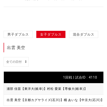
男子ダブルス
女子ダブルス
混合ダブルス
出雲 美空
1回戦 | 試合ID : 4110
浦部 佳苗【東洋大(岐阜)】
村松 愛菜【専修大(岐阜)】
出雲 美空【京都カグヤライズ(石川)】
桶 あいな【中京大(石川)】