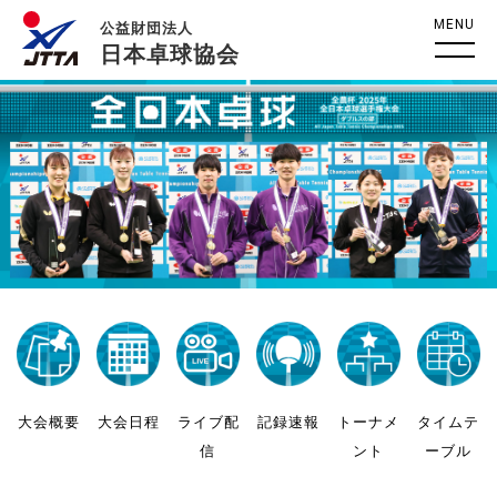
MENU
公益財団法人
日本卓球協会
大会概要
大会日程
ライブ配
記録速報
トーナメ
タイムテ
信
ント
ーブル