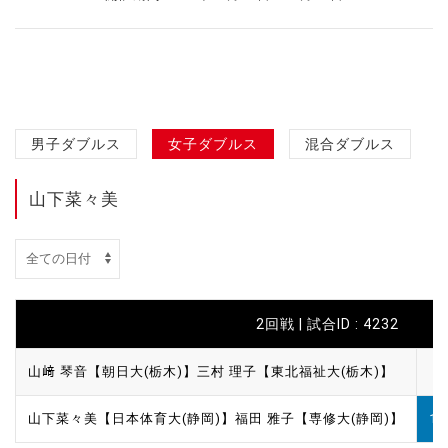
男子ダブルス
女子ダブルス
混合ダブルス
山下菜々美
2回戦 | 試合ID : 4232
山﨑 琴音【朝日大(栃木)】
三村 理子【東北福祉大(栃木)】
6
山下菜々美【日本体育大(静岡)】
福田 雅子【専修大(静岡)】
11