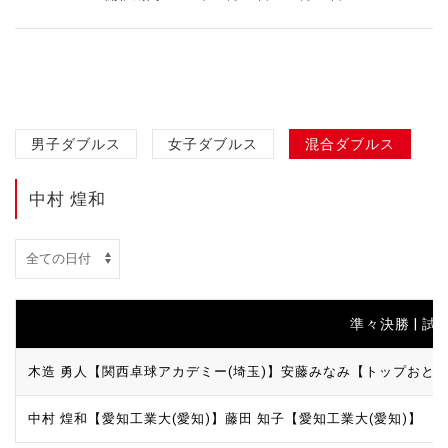
男子ダブルス
女子ダブルス
混合ダブルス
中村 煌和
準々決勝 | 試合I
木造 勇人【関西卓球アカデミー(埼玉)】
安藤みなみ【トップおとめ
中村 煌和【愛知工業大(愛知)】
藤田 知子【愛知工業大(愛知)】