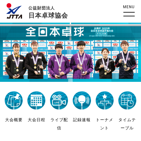
MENU
公益財団法人
日本卓球協会
大会概要
大会日程
ライブ配
記録速報
トーナメ
タイムテ
信
ント
ーブル