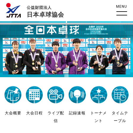
MENU
公益財団法人
日本卓球協会
大会概要
大会日程
ライブ配
記録速報
トーナメ
タイムテ
信
ント
ーブル