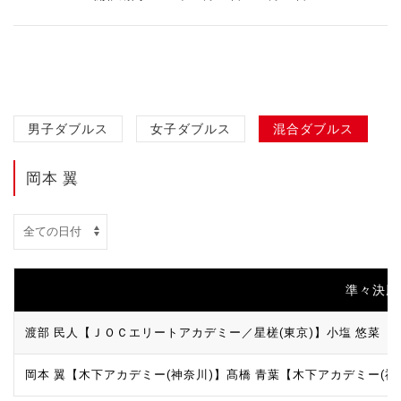
男子ダブルス
女子ダブルス
混合ダブルス
岡本 翼
準々決勝 |
渡部 民人【ＪＯＣエリートアカデミー／星槎(東京)】
小塩 悠菜【
岡本 翼【木下アカデミー(神奈川)】
髙橋 青葉【木下アカデミー(神