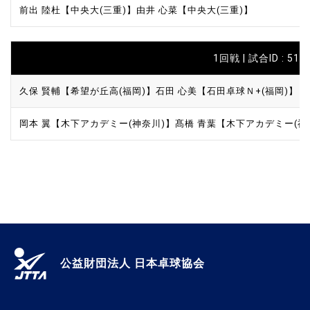
前出 陸杜【中央大(三重)】
由井 心菜【中央大(三重)】
1回戦 | 試合ID : 512
久保 賢輔【希望が丘高(福岡)】
石田 心美【石田卓球Ｎ+(福岡)】
岡本 翼【木下アカデミー(神奈川)】
髙橋 青葉【木下アカデミー(神
公益財団法人 日本卓球協会