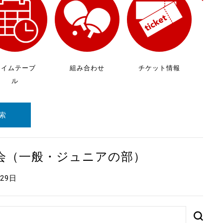
放
ケ
タイムテーブ
組み合わせ
チケット情報
ル
索
大会（一般・ジュニアの部）
月29日