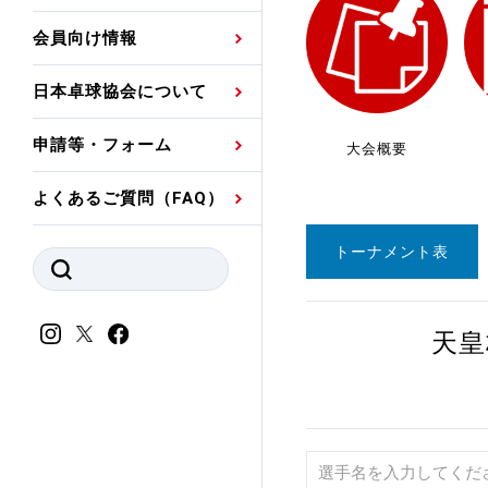
プレスリリース
公認資格者名簿
関連団体代表委員など
審判員ネームプレート
会員向け情報
強化スタッフ
申込
競技者(パスウェイ)・
公認品一覧
規程・お見舞い制度
日本卓球協会について
その他
公認メーカー一覧
ハンドブックデータ
申請等・フォーム
大会概要
委員会
事業計画・事業報告
よくあるご質問（FAQ）
財務諸表等
指導者養成委員会
トーナメント表
JTTAスポーツ団体ガ
競技者育成委員会
ンスコード
スポーツ医・科学委
天皇
理事会報告
アンチ・ドーピング
スポーツ振興くじ助成
会
等
加盟団体一覧