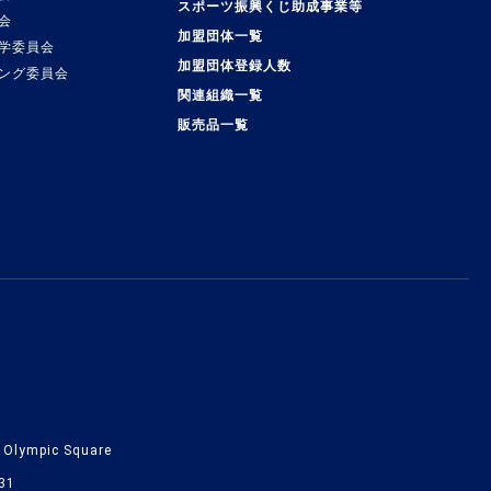
スポーツ振興くじ助成事業等
会
加盟団体一覧
学委員会
加盟団体登録人数
ング委員会
関連組織一覧
販売品一覧
lympic Square
31