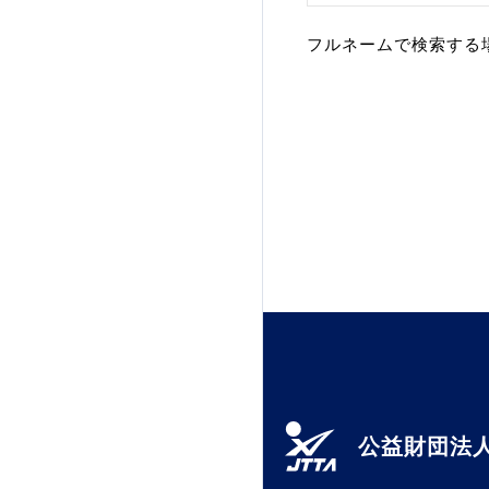
加盟団体登録人数
フルネームで検索する
関連組織一覧
販売品一覧
公益財団法人