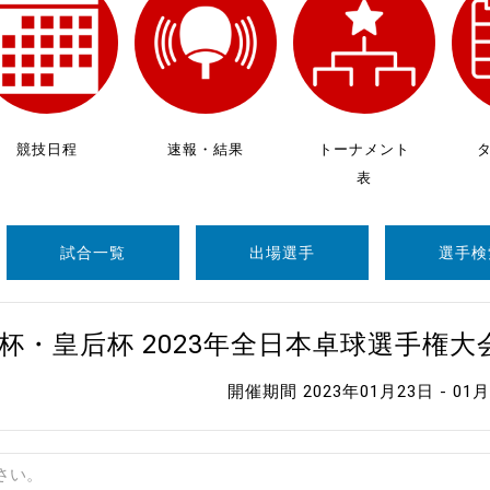
制作
審判
競技日程
速報・結果
トーナメント
表
試合一覧
出場選手
選手検
バナ
員会
杯・皇后杯 2023年全日本卓球選手権
委員
開催期間 2023年01月23日 - 01
事業