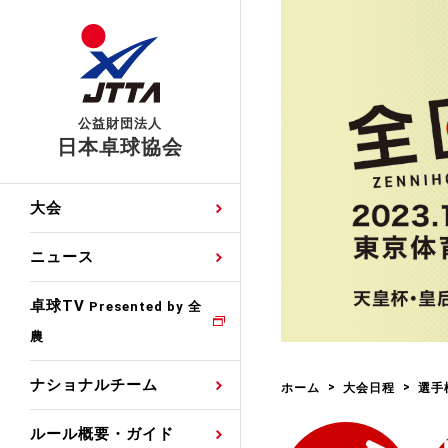
公益財団法人
日本卓球協会
日程
大会・試合
男子ナショナルチーム
卓球の基本的なルール
協会会員登録
卓球協会のミッション
国際交流届申込みフォ
大会
手・候補
公式記録
日本代表
競技規則
会長あいさつ
国際大会自主参加申請
ニュース
ゼッケンについて
女子ナショナルチーム
手・候補
特集
観戦ガイド
競技者育成事業
役員委員
競技ウエア広告申請
卓球TV
国内ランキング
Presented by 全
農
男子世界ランキング
TV・メディア情報
卓球用語集
審判
沿革・組織図
競技ウエアチーム名申
公式大会優勝記録
ナショナルチーム
ホーム
大会日程
選手
女子世界ランキング
お知らせ
スポーツ栄養カルタ
指導者
取り組み・活動
日本卓球ルールのお問
わせ
ルール概要・ガイド
各種選考基準