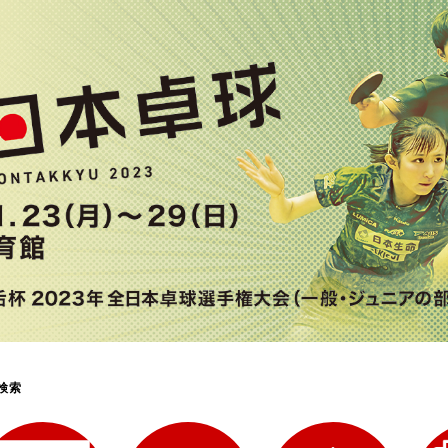
選
ーム
選
請
検索
い合