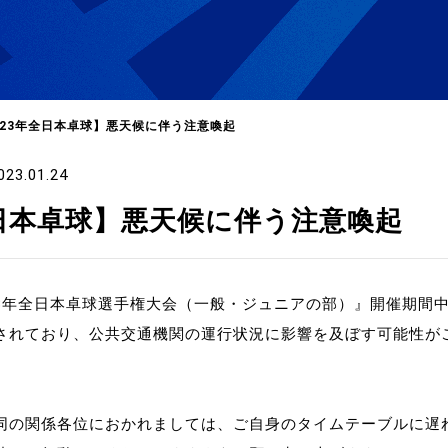
023年全日本卓球】悪天候に伴う注意喚起
023.01.24
選
ーム
全日本卓球】悪天候に伴う注意喚起
選
23年全日本卓球選手権大会（一般・ジュニアの部）』開催期間中
されており、公共交通機関の運行状況に影響を及ぼす可能性が
請
い合
同の関係各位におかれましては、ご自身のタイムテーブルに遅