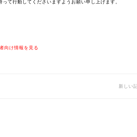
持って行動してくださいますようお願い申し上げます。
制作
審判
者向け情報を見る
バナ
新しい
員会
委員
事業