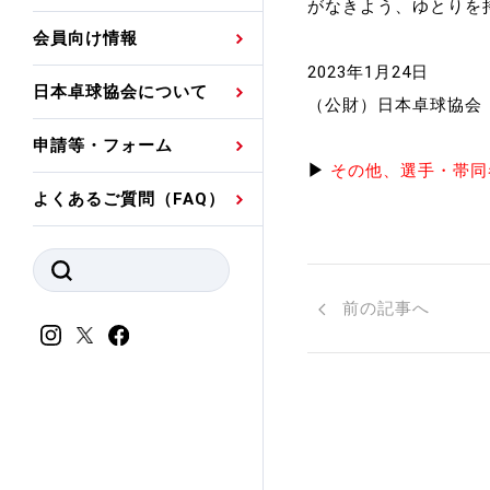
プレスリリース
公認資格者名簿
関連団体代表委員など
がなきよう、ゆとりを
審判員ネームプレート
会員向け情報
強化スタッフ
申込
競技者(パスウェイ)・
公認品一覧
規程・お見舞い制度
2023年1月24日
日本卓球協会について
（公財）日本卓球協会
その他
公認メーカー一覧
ハンドブックデータ
申請等・フォーム
委員会
事業計画・事業報告
▶
その他、選手・帯同
よくあるご質問（FAQ）
財務諸表等
指導者養成委員会
JTTAスポーツ団体ガ
競技者育成委員会
ンスコード
前の記事へ
スポーツ医・科学委
理事会報告
アンチ・ドーピング
スポーツ振興くじ助成
会
等
加盟団体一覧