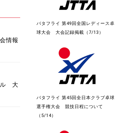
バタフライ 第49回全国レディース卓
球大会 大会記録掲載（7/13）
大会情報
バル 大
バタフライ 第45回全日本クラブ卓球
選手権大会 競技日程について
（5/14）