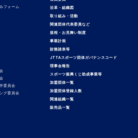
みフォーム
沿革・組織図
取り組み・活動
関連団体代表委員など
規程・お見舞い制度
事業計画
覧
財務諸表等
JTTAスポーツ団体ガバナンスコード
理事会報告
会
スポーツ振興くじ助成事業等
会
加盟団体一覧
学委員会
加盟団体登録人数
ング委員会
関連組織一覧
販売品一覧