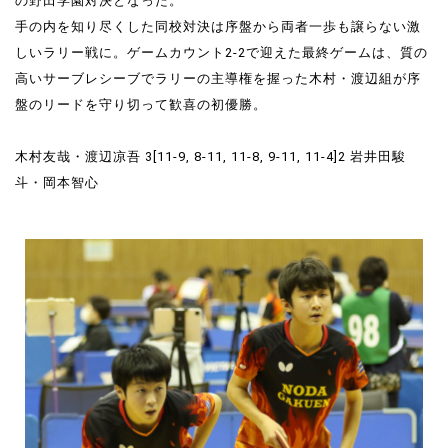
の野田学園対決となった。
手の内を知り尽くした同校対決は序盤から両者一歩も譲らない激
しいラリー戦に。ゲームカウント2-2で迎えた最終ゲームは、質の
高いサーブレシーブでラリーの主導権を握った木村・渡辺組が序
盤のリードを守り切って歓喜の初優勝。
木村友哉・渡辺凉吾 3[11-9, 8-11, 11-8, 9-11, 11-4]2 岩井田駿
斗・岡本智心