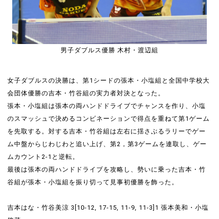
男子ダブルス優勝 木村・渡辺組
女子ダブルスの決勝は、第1シードの張本・小塩組と全国中学校大
会団体優勝の吉本・竹谷組の実力者対決となった。
張本・小塩組は張本の両ハンドドライブでチャンスを作り、小塩
のスマッシュで決めるコンビネーションで得点を重ねて第1ゲーム
を先取する。対する吉本・竹谷組は左右に揺さぶるラリーでゲー
ム中盤からじわじわと追い上げ、第2，第3ゲームを連取し、ゲー
ムカウント2-1と逆転。
最後は張本の両ハンドドライブを攻略し、勢いに乗った吉本・竹
谷組が張本・小塩組を振り切って見事初優勝を飾った。
吉本はな・竹谷美涼 3[10-12, 17-15, 11-9, 11-3]1 張本美和・小塩