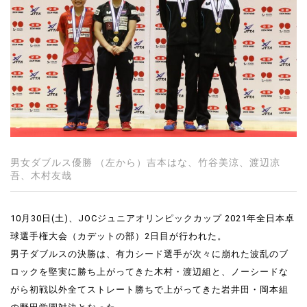
男女ダブルス優勝 （左から）吉本はな、竹谷美涼、渡辺凉
吾、木村友哉
10月30日(土)、JOCジュニアオリンピックカップ 2021年全日本卓
球選手権大会（カデットの部）2日目が行われた。
男子ダブルスの決勝は、有力シード選手が次々に崩れた波乱のブ
ロックを堅実に勝ち上がってきた木村・渡辺組と、ノーシードな
がら初戦以外全てストレート勝ちで上がってきた岩井田・岡本組