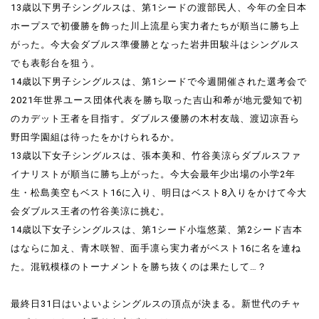
13歳以下男子シングルスは、第1シードの渡部民人、今年の全日本
ホープスで初優勝を飾った川上流星ら実力者たちが順当に勝ち上
がった。今大会ダブルス準優勝となった岩井田駿斗はシングルス
でも表彰台を狙う。
14歳以下男子シングルスは、第1シードで今週開催された選考会で
2021年世界ユース団体代表を勝ち取った吉山和希が地元愛知で初
のカデット王者を目指す。ダブルス優勝の木村友哉、渡辺凉吾ら
野田学園組は待ったをかけられるか。
13歳以下女子シングルスは、張本美和、竹谷美涼らダブルスファ
イナリストが順当に勝ち上がった。今大会最年少出場の小学2年
生・松島美空もベスト16に入り、明日はベスト8入りをかけて今大
会ダブルス王者の竹谷美涼に挑む。
14歳以下女子シングルスは、第1シード小塩悠菜、第2シード吉本
はならに加え、青木咲智、面手凛ら実力者がベスト16に名を連ね
た。混戦模様のトーナメントを勝ち抜くのは果たして…？
最終日31日はいよいよシングルスの頂点が決まる。新世代のチャ