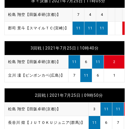
準々決勝 | 2021年7月25日 | 11時05分
松島 翔空【田阪卓研(京都)】
7
4
4
0
郡司 景斗【スマイルＴＣ(宮崎)】
11
11
11
3
3回戦 | 2021年7月25日 | 10時40分
松島 翔空【田阪卓研(京都)】
11
6
11
2
立川 凜【ピンポンカベ(広島)】
7
11
6
1
2回戦 | 2021年7月25日 | 09時50分
松島 翔空【田阪卓研(京都)】
3
11
11
長谷川 煌【ＪＵＴＯＫＵジュニア(群馬)】
11
6
7