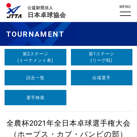
MENU
公益財団法人
日本卓球協会
TOURNAMENT
第2ステージ
第1ステージ
(トーナメント表)
(リーグ戦)
試合一覧
出場選手
選手検索
全農杯2021年全日本卓球選手権大会
（ホープス・カブ・バンビの部）