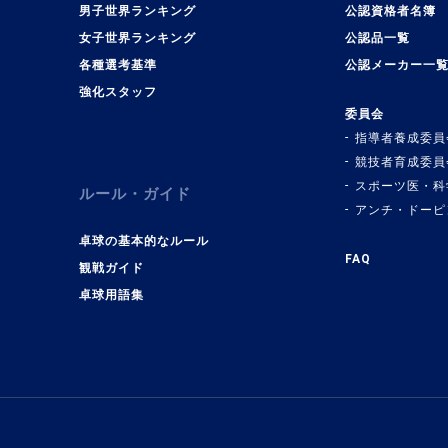
男子世界ランキング
公認資格者名簿
女子世界ランキング
公認品一覧
各種選考基準
公認メーカー一
強化スタッフ
委員会
指導者養成委員
競技者育成委員
スポーツ医・科
ルール・ガイド
アンチ・ドーピ
卓球の基本的なルール
FAQ
観戦ガイド
卓球用語集