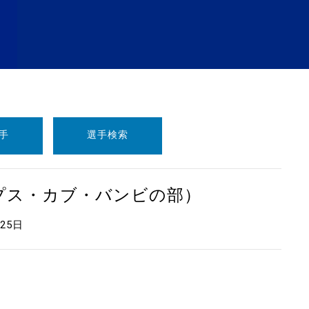
手
選手検索
ープス・カブ・バンビの部）
月25日