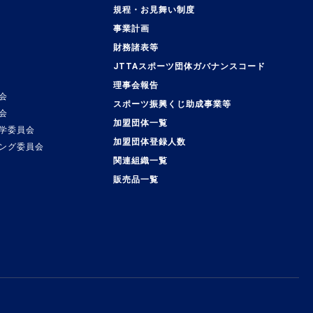
規程・お見舞い制度
事業計画
覧
財務諸表等
JTTAスポーツ団体ガバナンスコード
理事会報告
会
スポーツ振興くじ助成事業等
会
加盟団体一覧
学委員会
加盟団体登録人数
ング委員会
関連組織一覧
販売品一覧