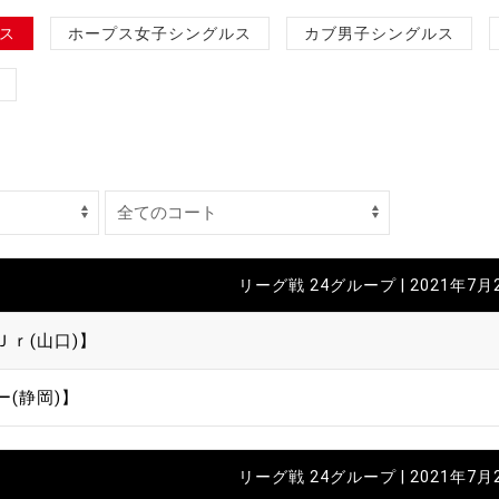
制作
ス
ホープス女子シングルス
カブ男子シングルス
審判
バナ
リーグ戦 24グループ | 2021年7月
員会
Ｊｒ(山口)】
委員
ー(静岡)】
事業
リーグ戦 24グループ | 2021年7月