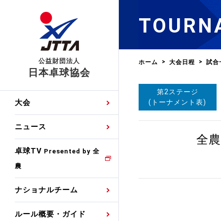
TOURN
公益財団法人
ホーム
大会日程
試合
日本卓球協会
第2ステージ
日程
大会・試合
男子ナショナルチーム
卓球の基本的なルール
協会会員登録
卓球協会のミッション
国際交流届申込みフォ
(トーナメント表)
大会
手・候補
公式記録
日本代表
競技規則
会長あいさつ
国際大会自主参加申請
ニュース
ゼッケンについて
女子ナショナルチーム
全農
手・候補
特集
観戦ガイド
競技者育成事業
役員委員
競技ウエア広告申請
卓球TV
国内ランキング
Presented by 全
農
男子世界ランキング
TV・メディア情報
卓球用語集
審判
沿革・組織図
競技ウエアチーム名申
公式大会優勝記録
ナショナルチーム
女子世界ランキング
お知らせ
スポーツ栄養カルタ
指導者
取り組み・活動
日本卓球ルールのお問
わせ
ルール概要・ガイド
各種選考基準