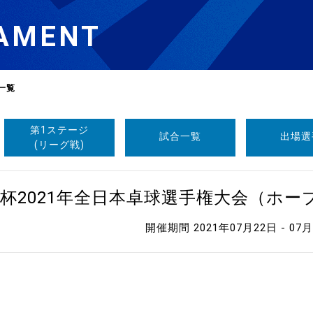
AMENT
一覧
第1ステージ
試合一覧
出場選
選
ーム
(リーグ戦)
選
杯2021年全日本卓球選手権大会（ホ
開催期間 2021年07月22日 - 07
請
い合