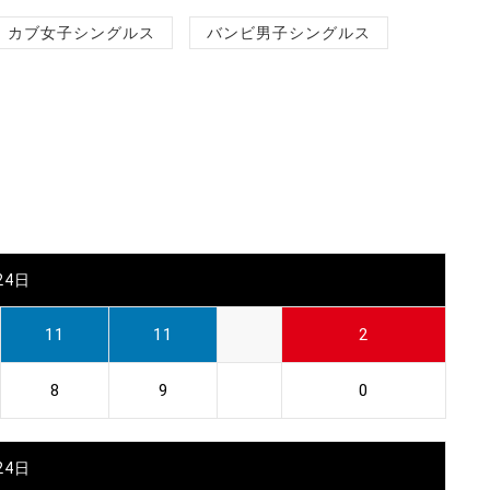
カブ女子シングルス
バンビ男子シングルス
24日
11
11
2
8
9
0
24日