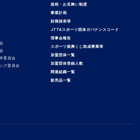
規程・お見舞い制度
事業計画
覧
財務諸表等
JTTAスポーツ団体ガバナンスコード
理事会報告
会
スポーツ振興くじ助成事業等
会
加盟団体一覧
学委員会
加盟団体登録人数
ング委員会
関連組織一覧
販売品一覧