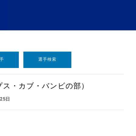
手
選手検索
ープス・カブ・バンビの部）
月25日