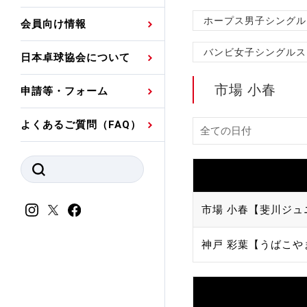
プレスリリース
公認資格者名簿
関連団体代表委員など
審判員ネームプレート
ホープス男子シングル
会員向け情報
強化スタッフ
申込
競技者(パスウェイ)・
公認品一覧
規程・お見舞い制度
バンビ女子シングルス
日本卓球協会について
その他
公認メーカー一覧
ハンドブックデータ
市場 小春
申請等・フォーム
委員会
事業計画・事業報告
よくあるご質問（FAQ）
財務諸表等
指導者養成委員会
JTTAスポーツ団体ガ
競技者育成委員会
ンスコード
スポーツ医・科学委
市場 小春【斐川ジュ
理事会報告
アンチ・ドーピング
神戸 彩葉【うばこや
スポーツ振興くじ助成
会
等
加盟団体一覧