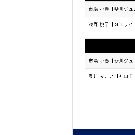
市場 小春【斐川ジュ
加盟団体登録人数
浅野 桃子【ＳＴライ
関連組織一覧
販売品一覧
市場 小春【斐川ジュ
奥川 みこと【神山Ｔ