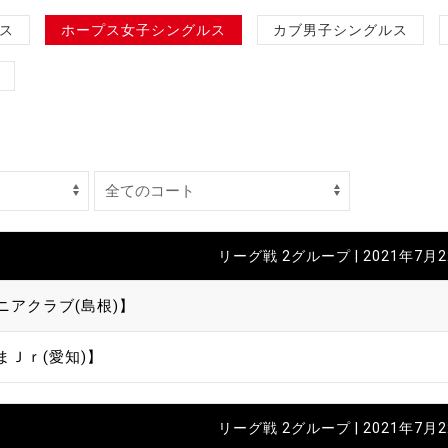
制作
ス
ホープス女子シングルス
カブ男子シングルス
審判
バナ
リーグ戦 2グループ | 2021年7月
員会
ニアクラブ(島根)】
委員
まＪｒ(愛知)】
事業
リーグ戦 2グループ | 2021年7月