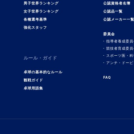
男子世界ランキング
公認資格者名簿
女子世界ランキング
公認品一覧
各種選考基準
公認メーカー一
強化スタッフ
委員会
指導者養成委員
競技者育成委員
スポーツ医・科
ルール・ガイド
アンチ・ドーピ
卓球の基本的なルール
FAQ
観戦ガイド
卓球用語集