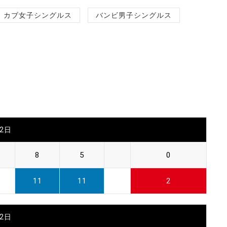
カブ女子シングルス
バンビ男子シングルス
22日
8
5
0
11
11
2
22日