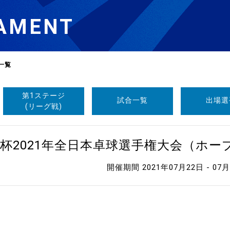
AMENT
一覧
第1ステージ
試合一覧
出場選
選
ーム
(リーグ戦)
選
杯2021年全日本卓球選手権大会（ホ
開催期間 2021年07月22日 - 07
請
い合