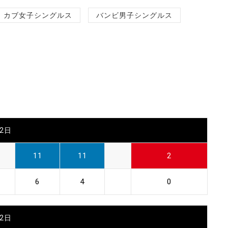
カブ女子シングルス
バンビ男子シングルス
22日
11
11
2
6
4
0
22日