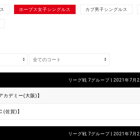
制作
ス
ホープス女子シングルス
カブ男子シングルス
審判
バナ
リーグ戦 7グループ | 2021年7月
員会
アカデミー(大阪)】
委員
Ｃ(佐賀)】
事業
リーグ戦 7グループ | 2021年7月