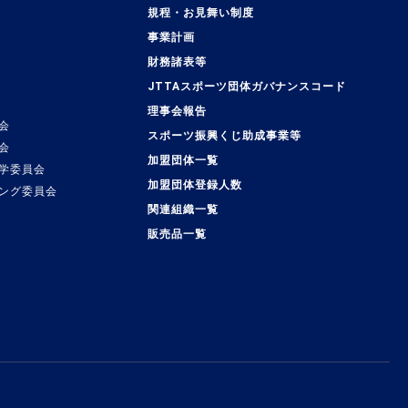
規程・お見舞い制度
事業計画
覧
財務諸表等
JTTAスポーツ団体ガバナンスコード
理事会報告
会
スポーツ振興くじ助成事業等
会
加盟団体一覧
学委員会
加盟団体登録人数
ング委員会
関連組織一覧
販売品一覧