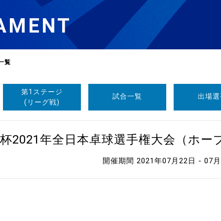
AMENT
一覧
第1ステージ
試合一覧
出場選
選
ーム
(リーグ戦)
選
杯2021年全日本卓球選手権大会（ホ
開催期間 2021年07月22日 - 07
請
い合