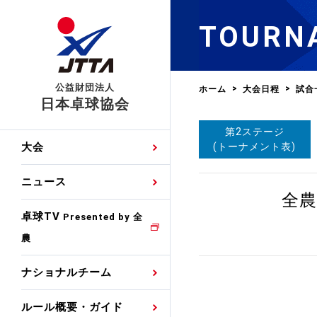
TOURN
公益財団法人
ホーム
大会日程
試合
日本卓球協会
第2ステージ
日程
大会・試合
男子ナショナルチーム
卓球の基本的なルール
協会会員登録
卓球協会のミッション
国際交流届申込みフォ
(トーナメント表)
大会
手・候補
公式記録
日本代表
競技規則
会長あいさつ
国際大会自主参加申請
ニュース
ゼッケンについて
女子ナショナルチーム
全農
手・候補
特集
観戦ガイド
競技者育成事業
役員委員
競技ウエア広告申請
卓球TV
国内ランキング
Presented by 全
農
男子世界ランキング
TV・メディア情報
卓球用語集
審判
沿革・組織図
競技ウエアチーム名申
公式大会優勝記録
ナショナルチーム
女子世界ランキング
お知らせ
スポーツ栄養カルタ
指導者
取り組み・活動
日本卓球ルールのお問
わせ
ルール概要・ガイド
各種選考基準