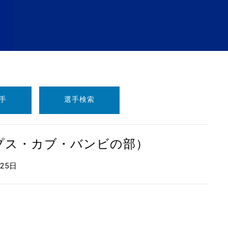
手
選手検索
ープス・カブ・バンビの部）
月25日