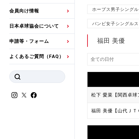
プレスリリース
公認資格者名簿
関連団体代表委員など
審判員ネームプレート
ホープス男子シングル
会員向け情報
強化スタッフ
申込
競技者(パスウェイ)・
公認品一覧
規程・お見舞い制度
バンビ女子シングルス
日本卓球協会について
その他
公認メーカー一覧
ハンドブックデータ
福田 美優
申請等・フォーム
委員会
事業計画・事業報告
よくあるご質問（FAQ）
財務諸表等
指導者養成委員会
JTTAスポーツ団体ガ
競技者育成委員会
ンスコード
スポーツ医・科学委
松下 愛菜【関西卓球
理事会報告
アンチ・ドーピング
福田 美優【山代ＪＴ
スポーツ振興くじ助成
会
等
加盟団体一覧