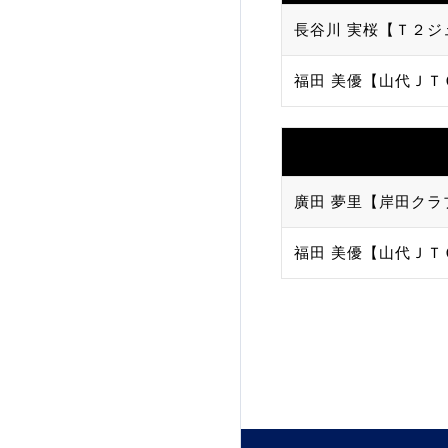
長谷川 実桜【Ｔ２ジ
加盟団体登録人数
福田 美優【山代ＪＴ
関連組織一覧
販売品一覧
廣田 夢里【岸田クラ
福田 美優【山代ＪＴ