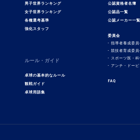
男子世界ランキング
公認資格者名簿
女子世界ランキング
公認品一覧
各種選考基準
公認メーカー一
強化スタッフ
委員会
指導者養成委員
競技者育成委員
スポーツ医・科
ルール・ガイド
アンチ・ドーピ
卓球の基本的なルール
FAQ
観戦ガイド
卓球用語集