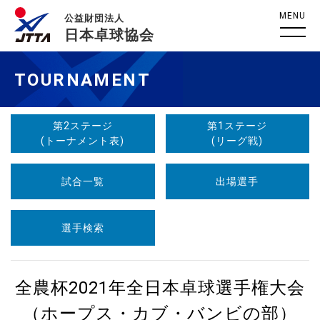
MENU
公益財団法人
日本卓球協会
TOURNAMENT
第2ステージ
第1ステージ
(トーナメント表)
(リーグ戦)
試合一覧
出場選手
選手検索
全農杯2021年全日本卓球選手権大会
（ホープス・カブ・バンビの部）