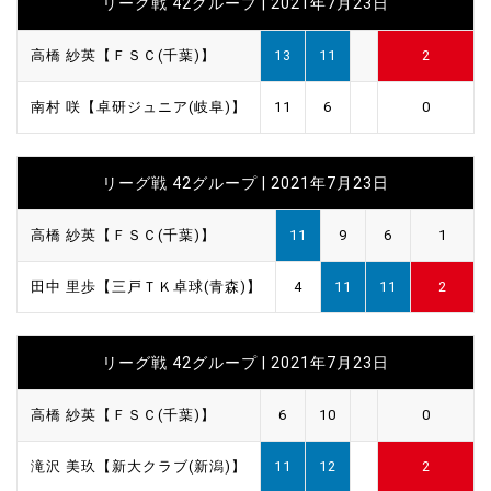
リーグ戦 42グループ | 2021年7月23日
高橋 紗英【ＦＳＣ(千葉)】
13
11
2
南村 咲【卓研ジュニア(岐阜)】
11
6
0
リーグ戦 42グループ | 2021年7月23日
高橋 紗英【ＦＳＣ(千葉)】
11
9
6
1
田中 里歩【三戸ＴＫ卓球(青森)】
4
11
11
2
リーグ戦 42グループ | 2021年7月23日
高橋 紗英【ＦＳＣ(千葉)】
6
10
0
滝沢 美玖【新大クラブ(新潟)】
11
12
2