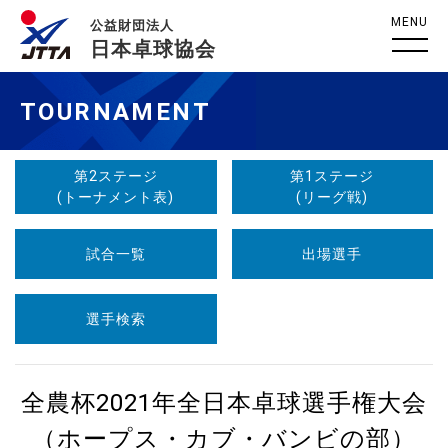
MENU
公益財団法人
日本卓球協会
TOURNAMENT
第2ステージ
第1ステージ
(トーナメント表)
(リーグ戦)
試合一覧
出場選手
選手検索
全農杯2021年全日本卓球選手権大会
（ホープス・カブ・バンビの部）