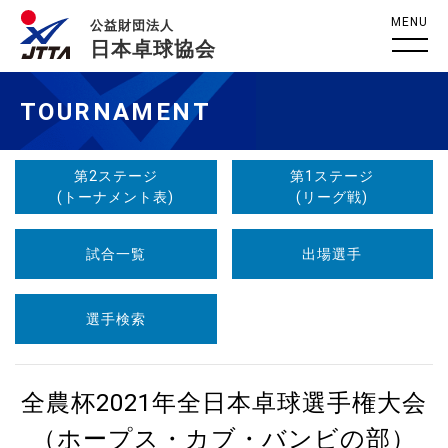
MENU
公益財団法人
日本卓球協会
TOURNAMENT
第2ステージ
第1ステージ
(トーナメント表)
(リーグ戦)
試合一覧
出場選手
選手検索
全農杯2021年全日本卓球選手権大会
（ホープス・カブ・バンビの部）