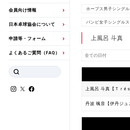
プレスリリース
公認資格者名簿
関連団体代表委員など
審判員ネームプレート
ホープス男子シングル
会員向け情報
強化スタッフ
申込
競技者(パスウェイ)・
公認品一覧
規程・お見舞い制度
バンビ女子シングルス
日本卓球協会について
その他
公認メーカー一覧
ハンドブックデータ
上風呂 斗真
申請等・フォーム
委員会
事業計画・事業報告
よくあるご質問（FAQ）
財務諸表等
指導者養成委員会
JTTAスポーツ団体ガ
競技者育成委員会
ンスコード
スポーツ医・科学委
上風呂 斗真【Ｔｒé
理事会報告
アンチ・ドーピング
丹波 颯音【伊丹ジュ
スポーツ振興くじ助成
会
等
加盟団体一覧