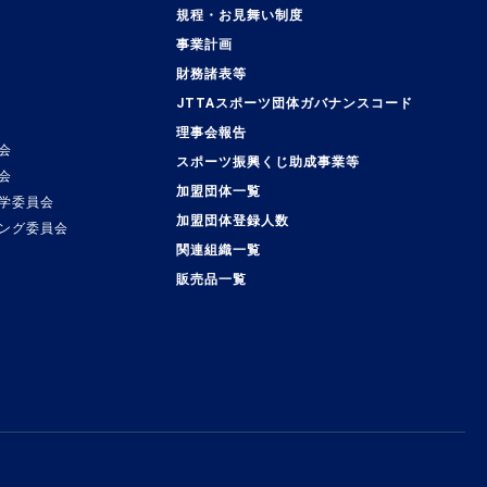
規程・お見舞い制度
事業計画
覧
財務諸表等
JTTAスポーツ団体ガバナンスコード
理事会報告
会
スポーツ振興くじ助成事業等
会
加盟団体一覧
学委員会
加盟団体登録人数
ング委員会
関連組織一覧
販売品一覧