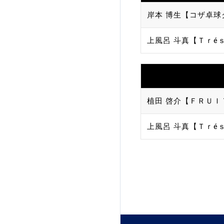
岸本 博生【コザ卓球
加盟団体登録人数
上風呂 斗真【Ｔｒé
関連組織一覧
販売品一覧
植田 啓介【ＦＲＵＩＴ
上風呂 斗真【Ｔｒé