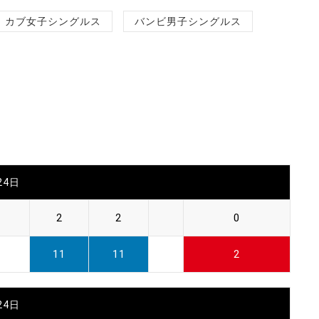
カブ女子シングルス
バンビ男子シングルス
24日
2
2
0
11
11
2
24日