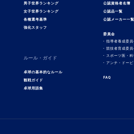
男子世界ランキング
公認資格者名簿
女子世界ランキング
公認品一覧
各種選考基準
公認メーカー一
強化スタッフ
委員会
指導者養成委員
競技者育成委員
スポーツ医・科
ルール・ガイド
アンチ・ドーピ
卓球の基本的なルール
FAQ
観戦ガイド
卓球用語集