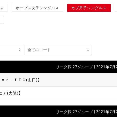
制作
ス
ホープス女子シングルス
カブ男子シングルス
審判
バナ
リーグ戦 27グループ | 2021年7月
員会
ｓｏｒ．ＴＴＣ(山口)】
委員
ニア(大阪)】
事業
リーグ戦 27グループ | 2021年7月