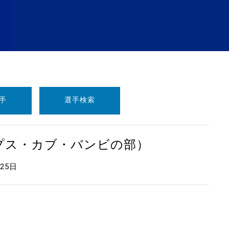
手
選手検索
ープス・カブ・バンビの部）
月25日