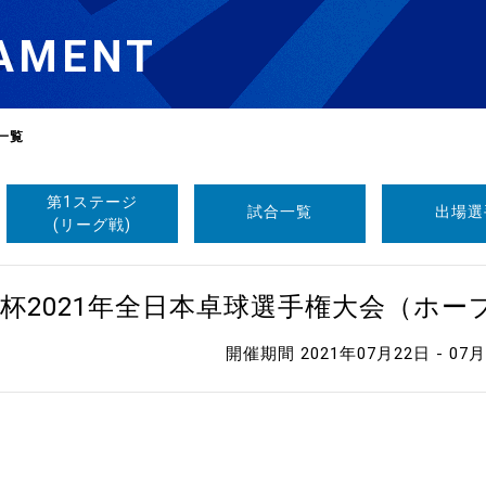
AMENT
一覧
第1ステージ
試合一覧
出場選
選
ーム
(リーグ戦)
選
杯2021年全日本卓球選手権大会（ホ
開催期間 2021年07月22日 - 07
請
い合