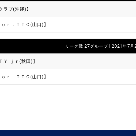
クラブ(沖縄)】
ｓｏｒ．ＴＴＣ(山口)】
リーグ戦 27グループ | 2021年7月
Ｙ ｊｒ(秋田)】
ｓｏｒ．ＴＴＣ(山口)】