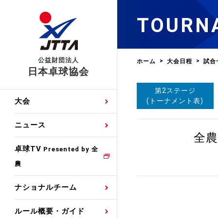
TOURN
公益財団法人
ホーム
大会日程
試合
日本卓球協会
第2ステージ
日程
大会・試合
男子ナショナルチーム
卓球の基本的なルール
協会会員登録
卓球協会のミッション
国際交流届申込みフォ
(トーナメント表)
大会
手・候補
公式記録
日本代表
競技規則
会長あいさつ
国際大会自主参加申請
ニュース
ゼッケンについて
女子ナショナルチーム
全農
手・候補
特集
観戦ガイド
競技者育成事業
役員委員
競技ウエア広告申請
卓球TV
国内ランキング
Presented by 全
農
男子世界ランキング
TV・メディア情報
卓球用語集
審判
沿革・組織図
競技ウエアチーム名申
公式大会優勝記録
ナショナルチーム
女子世界ランキング
お知らせ
スポーツ栄養カルタ
指導者
取り組み・活動
日本卓球ルールのお問
わせ
ルール概要・ガイド
各種選考基準