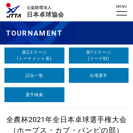
MENU
公益財団法人
日本卓球協会
TOURNAMENT
第2ステージ
第1ステージ
(トーナメント表)
(リーグ戦)
試合一覧
出場選手
選手検索
全農杯2021年全日本卓球選手権大会
（ホープス・カブ・バンビの部）