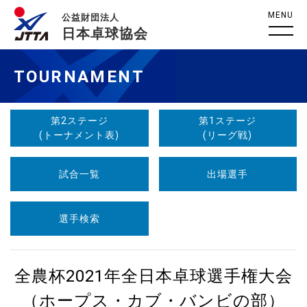
MENU
公益財団法人
日本卓球協会
TOURNAMENT
第2ステージ
第1ステージ
(トーナメント表)
(リーグ戦)
試合一覧
出場選手
選手検索
全農杯2021年全日本卓球選手権大会
（ホープス・カブ・バンビの部）