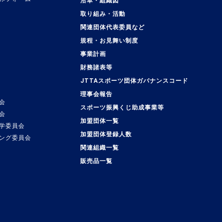
沿革・組織図
取り組み・活動
関連団体代表委員など
規程・お見舞い制度
事業計画
覧
財務諸表等
JTTAスポーツ団体ガバナンスコード
理事会報告
会
スポーツ振興くじ助成事業等
会
加盟団体一覧
学委員会
加盟団体登録人数
ング委員会
関連組織一覧
販売品一覧