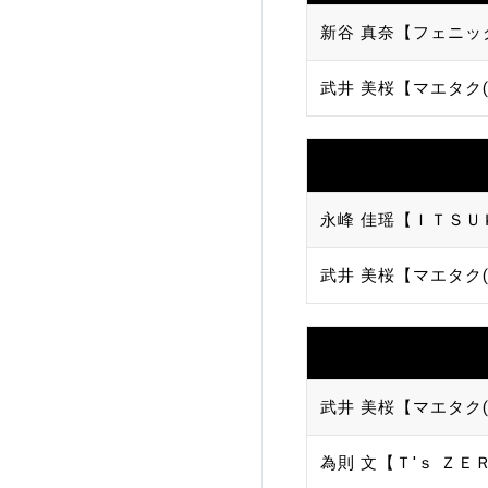
新谷 真奈【フェニッ
加盟団体登録人数
武井 美桜【マエタク(
関連組織一覧
販売品一覧
永峰 佳瑶【ＩＴＳＵ
武井 美桜【マエタク(
武井 美桜【マエタク(
為則 文【Ｔ'ｓ ＺＥ