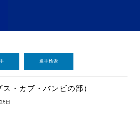
手
選手検索
ープス・カブ・バンビの部）
月25日