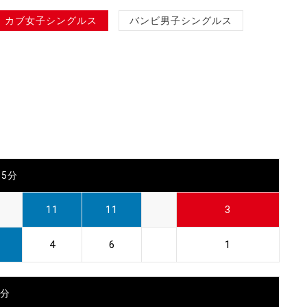
カブ女子シングルス
バンビ男子シングルス
55分
11
11
3
4
6
1
0分