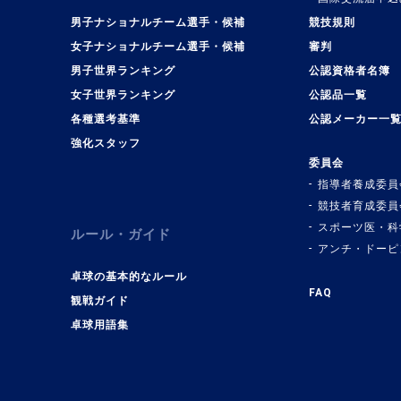
男子ナショナルチーム選手・候補
競技規則
女子ナショナルチーム選手・候補
審判
男子世界ランキング
公認資格者名簿
女子世界ランキング
公認品一覧
各種選考基準
公認メーカー一
強化スタッフ
委員会
指導者養成委員
競技者育成委員
スポーツ医・科
ルール・ガイド
アンチ・ドーピ
卓球の基本的なルール
FAQ
観戦ガイド
卓球用語集