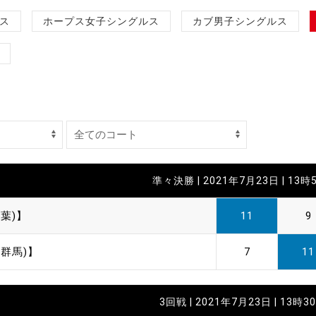
制作
ス
ホープス女子シングルス
カブ男子シングルス
審判
バナ
準々決勝 | 2021年7月23日 | 13時
員会
葉)】
11
9
委員
群馬)】
7
11
事業
3回戦 | 2021年7月23日 | 13時3