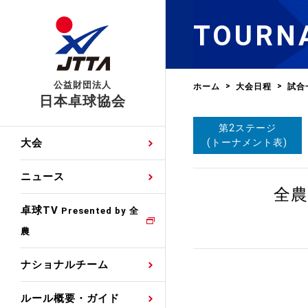
TOURN
公益財団法人
ホーム
大会日程
試合
日本卓球協会
第2ステージ
日程
大会・試合
男子ナショナルチーム
卓球の基本的なルール
協会会員登録
卓球協会のミッション
国際交流届申込みフォ
(トーナメント表)
大会
手・候補
公式記録
日本代表
競技規則
会長あいさつ
国際大会自主参加申請
ニュース
ゼッケンについて
女子ナショナルチーム
全農
手・候補
特集
観戦ガイド
競技者育成事業
役員委員
競技ウエア広告申請
卓球TV
国内ランキング
Presented by 全
農
男子世界ランキング
TV・メディア情報
卓球用語集
審判
沿革・組織図
競技ウエアチーム名申
公式大会優勝記録
ナショナルチーム
女子世界ランキング
お知らせ
スポーツ栄養カルタ
指導者
取り組み・活動
日本卓球ルールのお問
わせ
ルール概要・ガイド
各種選考基準