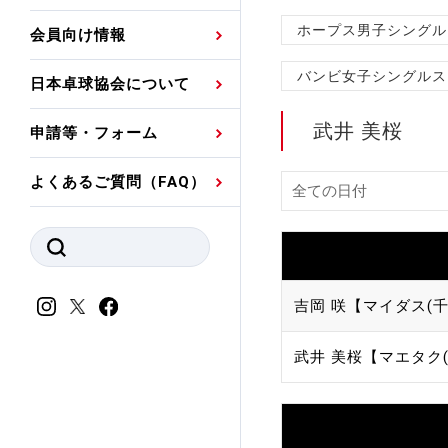
プレスリリース
公認資格者名簿
関連団体代表委員など
審判員ネームプレート
ホープス男子シングル
会員向け情報
強化スタッフ
申込
競技者(パスウェイ)・
公認品一覧
規程・お見舞い制度
バンビ女子シングルス
日本卓球協会について
その他
公認メーカー一覧
ハンドブックデータ
武井 美桜
申請等・フォーム
委員会
事業計画・事業報告
よくあるご質問（FAQ）
財務諸表等
指導者養成委員会
JTTAスポーツ団体ガ
競技者育成委員会
ンスコード
スポーツ医・科学委
吉岡 咲【マイダス(千
理事会報告
アンチ・ドーピング
武井 美桜【マエタク(
スポーツ振興くじ助成
会
等
加盟団体一覧