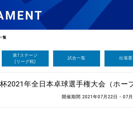
AMENT
一覧
第1ステージ
試合一覧
出場選
選
ーム
(リーグ戦)
選
杯2021年全日本卓球選手権大会（ホ
開催期間 2021年07月22日 - 07
請
い合