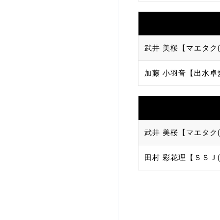
武井 美桜【マエタク(
加藤 小羽音【出水卓
武井 美桜【マエタク(
田村 彩花理【ＳＳＪ(