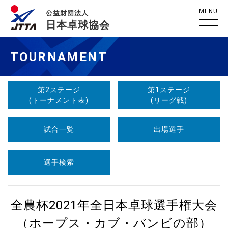
MENU
公益財団法人
日本卓球協会
TOURNAMENT
第2ステージ
第1ステージ
(トーナメント表)
(リーグ戦)
試合一覧
出場選手
選手検索
全農杯2021年全日本卓球選手権大会
（ホープス・カブ・バンビの部）