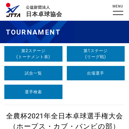
MENU
公益財団法人
日本卓球協会
TOURNAMENT
第2ステージ
第1ステージ
(トーナメント表)
(リーグ戦)
試合一覧
出場選手
選手検索
全農杯2021年全日本卓球選手権大会
（ホープス・カブ・バンビの部）