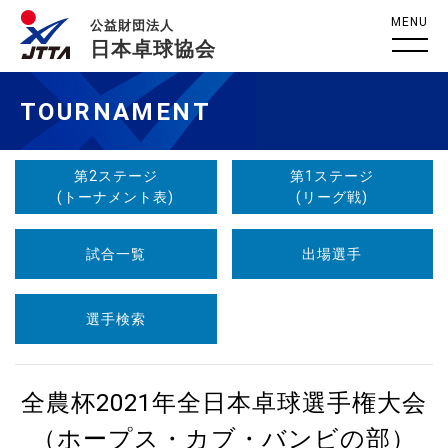
MENU
公益財団法人
日本卓球協会
TOURNAMENT
第2ステージ
第1ステージ
(トーナメント表)
(リーグ戦)
試合一覧
出場選手
選手検索
全農杯2021年全日本卓球選手権大会
（ホープス・カブ・バンビの部）