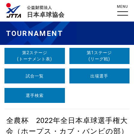
MENU
公益財団法人
日本卓球協会
TOURNAMENT
第2ステージ
第1ステージ
(トーナメント表)
(リーグ戦)
試合一覧
出場選手
選手検索
全農杯 2022年全日本卓球選手権大
会（ホープス・カブ・バンビの部）