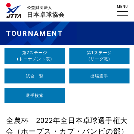
MENU
公益財団法人
日本卓球協会
TOURNAMENT
第2ステージ
第1ステージ
(トーナメント表)
(リーグ戦)
試合一覧
出場選手
選手検索
全農杯 2022年全日本卓球選手権大
会（ホープス・カブ・バンビの部）