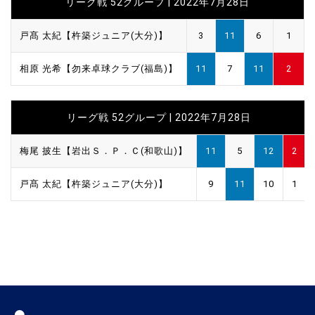
リーグ戦 52グループ | 2022年7月28日
戸髙 太紀【杵築ジュニア(大分)】
3
11
6
1
相原 光希【勿来卓球クラブ(福島)】
11
7
11
2
リーグ戦 52グループ | 2022年7月28日
梅尾 披生【岩出Ｓ．Ｐ．Ｃ(和歌山)】
11
5
12
2
戸髙 太紀【杵築ジュニア(大分)】
9
11
10
1