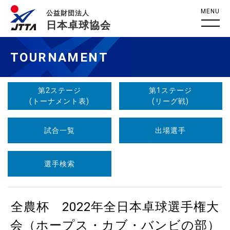
MENU
公益財団法人
日本卓球協会
TOURNAMENT
第2ステージ
第1ステージ
(トーナメント表)
(リーグ戦)
試合一覧
出場選手
選手検索
全農杯 2022年全日本卓球選手権大
会（ホープス・カブ・バンビの部）