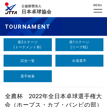
MENU
公益財団法人
日本卓球協会
TOURNAMENT
第2ステージ
第1ステージ
(トーナメント表)
(リーグ戦)
試合一覧
出場選手
選手検索
全農杯 2022年全日本卓球選手権大
会（ホープス・カブ・バンビの部）