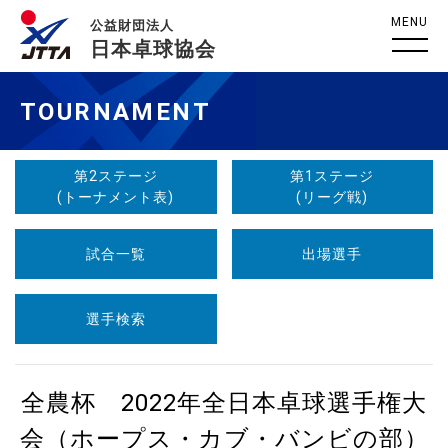
MENU
公益財団法人
日本卓球協会
TOURNAMENT
第2ステージ
第1ステージ
(トーナメント表)
(リーグ戦)
試合一覧
出場選手
選手検索
全農杯 2022年全日本卓球選手権大
会（ホープス・カブ・バンビの部）