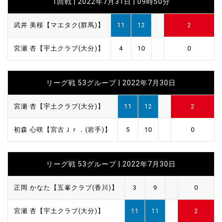
1回戦 | 2022年7月31日 | 09時50分
武井 美桜【マエタク(群馬)】
11
12
2
宮瀬 杏【宇土クラブ(大分)】
4
10
0
リーグ戦 53グループ | 2022年7月30日
宮瀬 杏【宇土クラブ(大分)】
11
12
2
初森 心咲【宮古Ｊｒ．(岩手)】
5
10
0
リーグ戦 53グループ | 2022年7月30日
正岡 かなた【五峯クラブ(香川)】
3
9
0
宮瀬 杏【宇土クラブ(大分)】
11
11
2