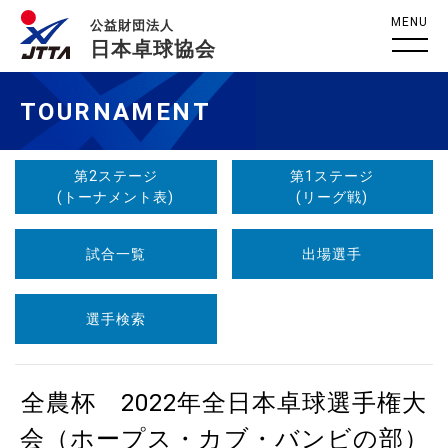
MENU
公益財団法人
日本卓球協会
TOURNAMENT
第2ステージ
第1ステージ
(トーナメント表)
(リーグ戦)
試合一覧
出場選手
選手検索
全農杯 2022年全日本卓球選手権大
会（ホープス・カブ・バンビの部）