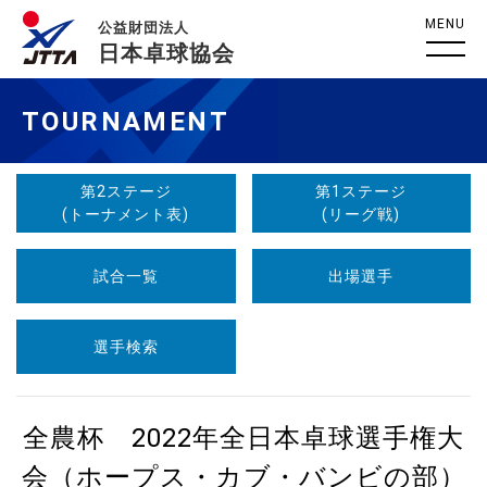
MENU
公益財団法人
日本卓球協会
TOURNAMENT
第2ステージ
第1ステージ
(トーナメント表)
(リーグ戦)
試合一覧
出場選手
選手検索
全農杯 2022年全日本卓球選手権大
会（ホープス・カブ・バンビの部）