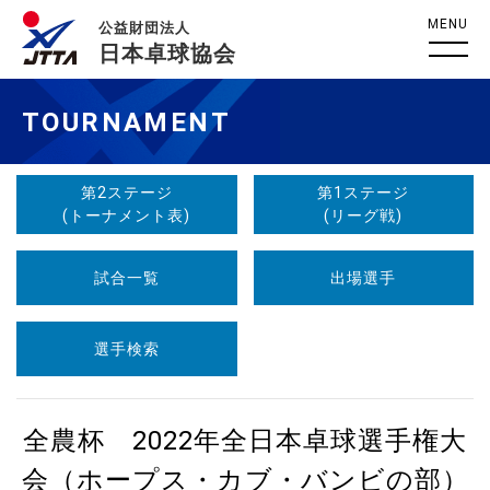
MENU
公益財団法人
日本卓球協会
TOURNAMENT
第2ステージ
第1ステージ
(トーナメント表)
(リーグ戦)
試合一覧
出場選手
選手検索
全農杯 2022年全日本卓球選手権大
会（ホープス・カブ・バンビの部）