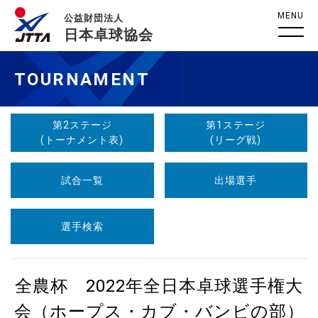
MENU
公益財団法人
日本卓球協会
TOURNAMENT
第2ステージ
第1ステージ
(トーナメント表)
(リーグ戦)
試合一覧
出場選手
選手検索
全農杯 2022年全日本卓球選手権大
会（ホープス・カブ・バンビの部）