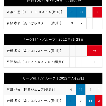
1回戦 | 2022年7月29日 | 09時00分
斉藤 仁悠【ＴＴＳ ＯＨＡＮＡ(埼玉)】
11
11
2
岩部 孝多【あいはらスクール(香川)】
9
7
0
リーグ戦 17グループ | 2022年7月28日
岩部 孝多【あいはらスクール(香川)】
W
平野 涼誠【Ｃｒｏｓｓｏｖｅｒ(滋賀)】
L
リーグ戦 17グループ | 2022年7月28日
重田 柊介【岡谷ジュニア(長野)】
4
11
4
1
岩部 孝多【あいはらスクール(香川)】
11
9
11
2