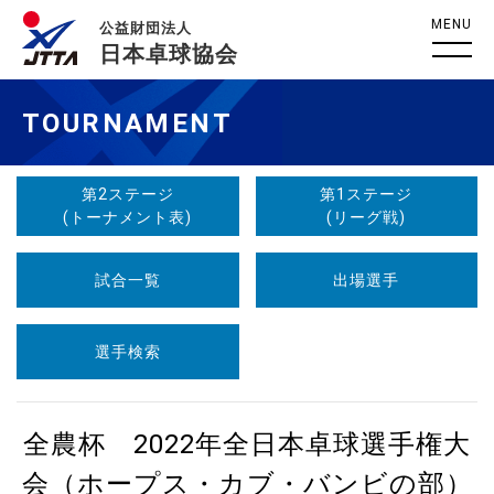
MENU
公益財団法人
日本卓球協会
TOURNAMENT
第2ステージ
第1ステージ
(トーナメント表)
(リーグ戦)
試合一覧
出場選手
選手検索
全農杯 2022年全日本卓球選手権大
会（ホープス・カブ・バンビの部）