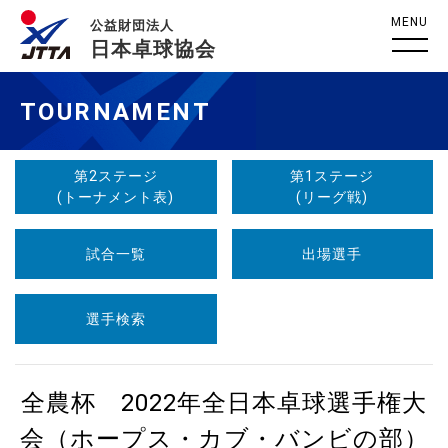
MENU
公益財団法人
日本卓球協会
TOURNAMENT
第2ステージ
第1ステージ
(トーナメント表)
(リーグ戦)
試合一覧
出場選手
選手検索
全農杯 2022年全日本卓球選手権大
会（ホープス・カブ・バンビの部）