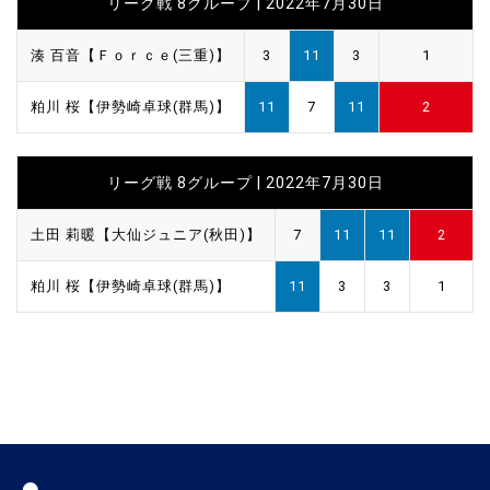
リーグ戦 8グループ | 2022年7月30日
湊 百音【Ｆｏｒｃｅ(三重)】
3
11
3
1
粕川 桜【伊勢崎卓球(群馬)】
11
7
11
2
リーグ戦 8グループ | 2022年7月30日
土田 莉暖【大仙ジュニア(秋田)】
7
11
11
2
粕川 桜【伊勢崎卓球(群馬)】
11
3
3
1