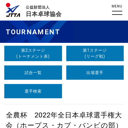
MENU
公益財団法人
日本卓球協会
TOURNAMENT
第2ステージ
第1ステージ
(トーナメント表)
(リーグ戦)
試合一覧
出場選手
選手検索
全農杯 2022年全日本卓球選手権大
会（ホープス・カブ・バンビの部）