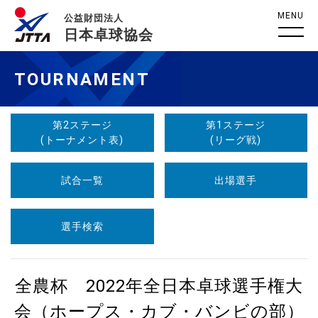
MENU
公益財団法人
日本卓球協会
TOURNAMENT
第2ステージ
第1ステージ
(トーナメント表)
(リーグ戦)
試合一覧
出場選手
選手検索
全農杯 2022年全日本卓球選手権大
会（ホープス・カブ・バンビの部）