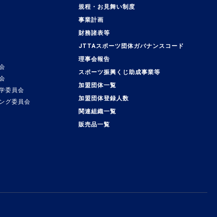
規程・お見舞い制度
事業計画
覧
財務諸表等
JTTAスポーツ団体ガバナンスコード
理事会報告
会
スポーツ振興くじ助成事業等
会
加盟団体一覧
学委員会
加盟団体登録人数
ング委員会
関連組織一覧
販売品一覧