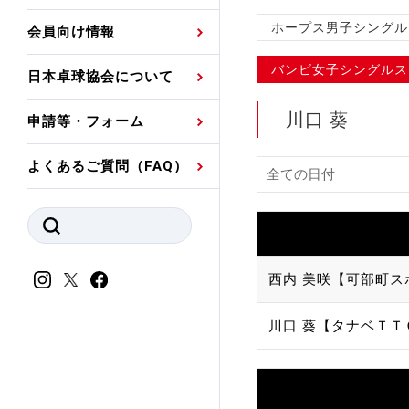
プレスリリース
公認資格者名簿
関連団体代表委員など
審判員ネームプレート
ホープス男子シングル
会員向け情報
強化スタッフ
申込
競技者(パスウェイ)・
公認品一覧
規程・お見舞い制度
バンビ女子シングルス
日本卓球協会について
その他
公認メーカー一覧
ハンドブックデータ
川口 葵
申請等・フォーム
委員会
事業計画・事業報告
よくあるご質問（FAQ）
財務諸表等
指導者養成委員会
JTTAスポーツ団体ガ
競技者育成委員会
ンスコード
スポーツ医・科学委
西内 美咲【可部町ス
理事会報告
アンチ・ドーピング
川口 葵【タナベＴＴ
スポーツ振興くじ助成
会
等
加盟団体一覧