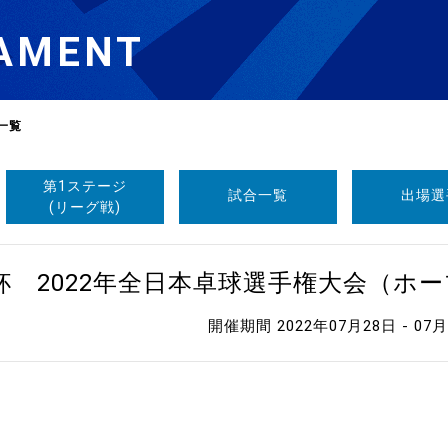
AMENT
一覧
第1ステージ
試合一覧
出場選
選
ーム
(リーグ戦)
選
杯 2022年全日本卓球選手権大会（ホ
開催期間 2022年07月28日 - 07
請
い合