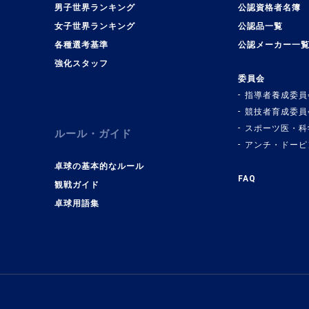
男子世界ランキング
公認資格者名簿
女子世界ランキング
公認品一覧
各種選考基準
公認メーカー一
強化スタッフ
委員会
指導者養成委員
競技者育成委員
スポーツ医・科
ルール・ガイド
アンチ・ドーピ
卓球の基本的なルール
FAQ
観戦ガイド
卓球用語集