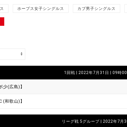
制作
ス
ホープス女子シングルス
カブ男子シングルス
審判
バナ
1回戦 | 2022年7月31日 | 09時0
員会
ポ少(広島)】
委員
Ｃ(和歌山)】
事業
リーグ戦 5グループ | 2022年7月