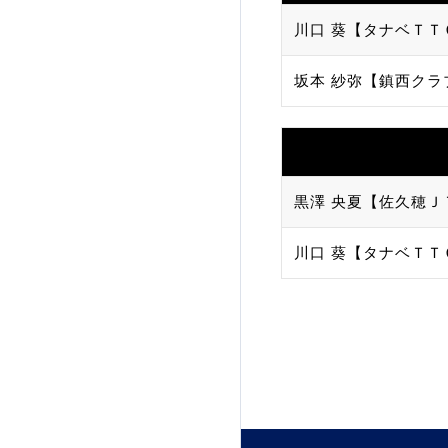
川口 葵【タナベＴＴ
加盟団体登録人数
坂本 紗弥【鎮西クラ
関連組織一覧
販売品一覧
黒澤 央夏【佐久穂Ｊ
川口 葵【タナベＴＴ