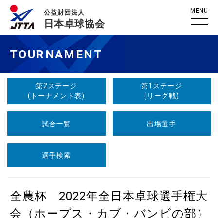
MENU
公益財団法人
日本卓球協会
TOURNAMENT
第2ステージ
第1ステージ
(トーナメント表)
(リーグ戦)
試合一覧
出場選手
選手検索
全農杯 2022年全日本卓球選手権大
会（ホープス・カブ・バンビの部）