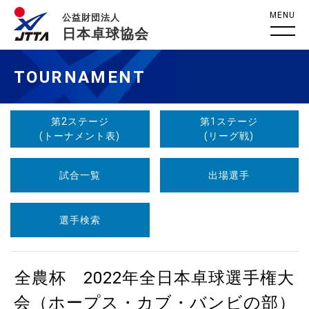
MENU
公益財団法人
日本卓球協会
TOURNAMENT
第2ステージ
第1ステージ
(トーナメント表)
(リーグ戦)
試合一覧
出場選手
選手検索
全農杯 2022年全日本卓球選手権大
会（ホープス・カブ・バンビの部）