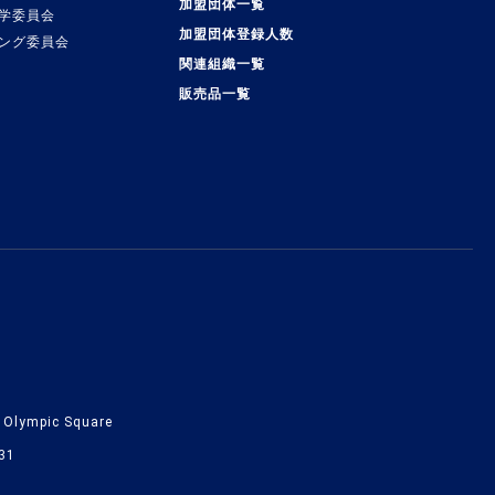
加盟団体一覧
学委員会
加盟団体登録人数
ング委員会
関連組織一覧
販売品一覧
lympic Square
31