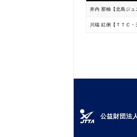
井内 那柚【北島ジュ
加盟団体登録人数
川端 紅俐【ＴＴＣ・
関連組織一覧
販売品一覧
公益財団法人