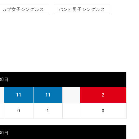
カブ女子シングルス
バンビ男子シングルス
30日
11
11
2
0
1
0
30日