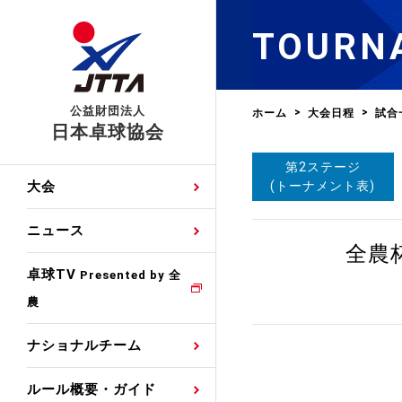
TOURN
公益財団法人
ホーム
大会日程
試合
日本卓球協会
第2ステージ
日程
大会・試合
男子ナショナルチーム
卓球の基本的なルール
協会会員登録
卓球協会のミッション
国際交流届申込みフォ
(トーナメント表)
大会
手・候補
公式記録
日本代表
競技規則
会長あいさつ
国際大会自主参加申請
ニュース
ゼッケンについて
女子ナショナルチーム
全農
手・候補
特集
観戦ガイド
競技者育成事業
役員委員
競技ウエア広告申請
卓球TV
国内ランキング
Presented by 全
農
男子世界ランキング
TV・メディア情報
卓球用語集
審判
沿革・組織図
競技ウエアチーム名申
公式大会優勝記録
ナショナルチーム
女子世界ランキング
お知らせ
スポーツ栄養カルタ
指導者
取り組み・活動
日本卓球ルールのお問
わせ
ルール概要・ガイド
各種選考基準