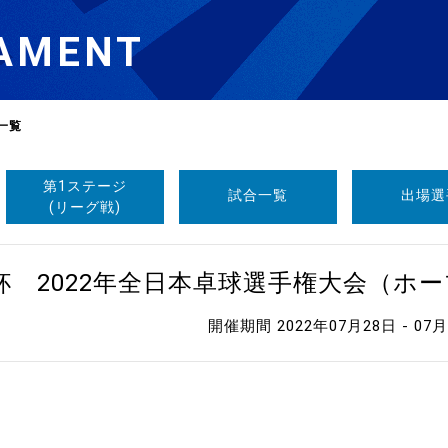
AMENT
一覧
第1ステージ
試合一覧
出場選
選
ーム
(リーグ戦)
選
杯 2022年全日本卓球選手権大会（ホ
開催期間 2022年07月28日 - 07
請
い合