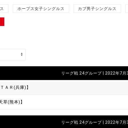
制作
ス
ホープス女子シングルス
カブ男子シングルス
審判
バナ
リーグ戦 24グループ | 2022年7月
員会
ＴＡＲ(兵庫)】
委員
天草(熊本)】
事業
リーグ戦 24グループ | 2022年7月