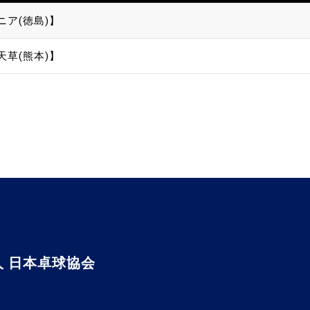
ニア(徳島)】
天草(熊本)】
 日本卓球協会