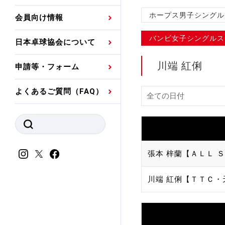
プレスリリース
公認資格者名簿
関連団体代表委員など
審判員ネームプレート
ホープス男子シングル
会員向け情報
強化スタッフ
申込
競技者(パスウェイ)・
公認品一覧
規程・お見舞い制度
バンビ女子シングルス
日本卓球協会について
その他
公認メーカー一覧
ハンドブックデータ
川端 紅俐
申請等・フォーム
委員会
事業計画・事業報告
よくあるご質問（FAQ）
財務諸表等
指導者養成委員会
JTTAスポーツ団体ガ
競技者育成委員会
ンスコード
スポーツ医・科学委
張本 梓蘭【ＡＬＬ Ｓ
理事会報告
アンチ・ドーピング
川端 紅俐【ＴＴＣ・
スポーツ振興くじ助成
会
等
加盟団体一覧