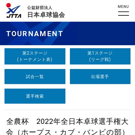
MENU
公益財団法人
日本卓球協会
TOURNAMENT
第2ステージ
第1ステージ
(トーナメント表)
(リーグ戦)
試合一覧
出場選手
選手検索
全農杯 2022年全日本卓球選手権大
会（ホープス・カブ・バンビの部）