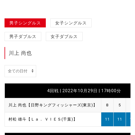
男子シングルス
女子シングルス
男子ダブルス
女子ダブルス
川上 尚也
4回戦 | 2022年10月29日 | 17時00分
川上 尚也【日野キングフィッシャーズ(東京)】
8
5
7
村松 雄斗【Ｌａ． ＶＩＥＳ(千葉)】
11
11
11