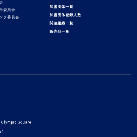
会
加盟団体一覧
学委員会
加盟団体登録人数
ング委員会
関連組織一覧
販売品一覧
lympic Square
31