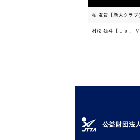
柏 友貴【新大クラブ(
村松 雄斗【Ｌａ． Ｖ
公益財団法人