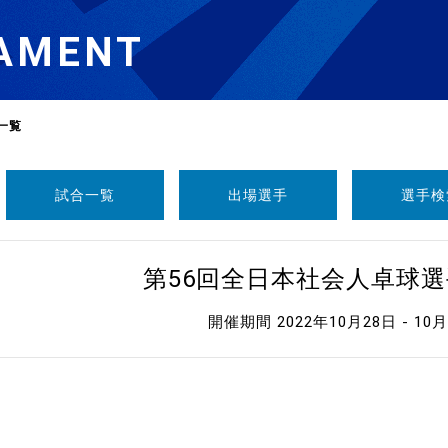
AMENT
一覧
試合一覧
出場選手
選手検
選
ーム
第56回全日本社会人卓球
選
開催期間 2022年10月28日 - 10
請
い合