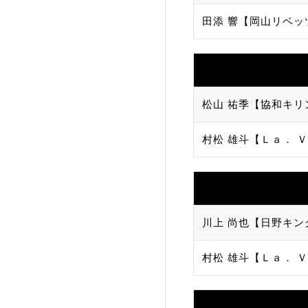
田添 響【岡山リベッ
加盟団体登録人数
関連組織一覧
販売品一覧
松山 祐季【協和キリ
村松 雄斗【Ｌａ． Ｖ
川上 尚也【日野キン
村松 雄斗【Ｌａ． Ｖ