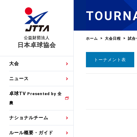
TOURN
公益財団法人
ホーム
大会日程
試合
日本卓球協会
トーナメント表
日程
大会・試合
男子ナショナルチーム
卓球の基本的なルール
協会会員登録
卓球協会のミッション
国際交流届申込みフォ
大会
手・候補
公式記録
日本代表
競技規則
会長あいさつ
国際大会自主参加申請
ニュース
ゼッケンについて
女子ナショナルチーム
手・候補
特集
観戦ガイド
競技者育成事業
役員委員
競技ウエア広告申請
卓球TV
国内ランキング
Presented by 全
農
男子世界ランキング
TV・メディア情報
卓球用語集
審判
沿革・組織図
競技ウエアチーム名申
公式大会優勝記録
ナショナルチーム
女子世界ランキング
お知らせ
スポーツ栄養カルタ
指導者
取り組み・活動
日本卓球ルールのお問
わせ
ルール概要・ガイド
各種選考基準