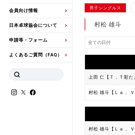
プレスリリース
公認資格者名簿
関連団体代表委員など
審判員ネームプレート
男子シングルス
会員向け情報
強化スタッフ
申込
競技者(パスウェイ)・
公認品一覧
規程・お見舞い制度
村松 雄斗
日本卓球協会について
その他
公認メーカー一覧
ハンドブックデータ
申請等・フォーム
委員会
事業計画・事業報告
よくあるご質問（FAQ）
財務諸表等
指導者養成委員会
JTTAスポーツ団体ガ
競技者育成委員会
上田 仁【Ｔ．Ｔ彩た
ンスコード
スポーツ医・科学委
村松 雄斗【Ｌａ． Ｖ
理事会報告
アンチ・ドーピング
スポーツ振興くじ助成
会
等
村松 雄斗【Ｌａ． Ｖ
加盟団体一覧