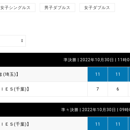
制作
女子シングルス
男子ダブルス
女子ダブルス
審判
準決勝 | 2022年10月30日 | 11時
バナ
ま(埼玉)】
11
11
員会
ＩＥＳ(千葉)】
7
6
委員
事業
準々決勝 | 2022年10月30日 | 09
ＩＥＳ(千葉)】
11
11