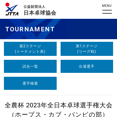
MENU
公益財団法人
日本卓球協会
TOURNAMENT
第2ステージ
第1ステージ
(トーナメント表)
(リーグ戦)
試合一覧
出場選手
選手検索
全農杯 2023年全日本卓球選手権大会
（ホープス・カブ・バンビの部）