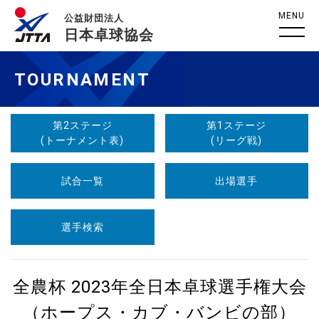
MENU
公益財団法人
日本卓球協会
TOURNAMENT
第2ステージ
第1ステージ
(トーナメント表)
(リーグ戦)
試合一覧
出場選手
選手検索
全農杯 2023年全日本卓球選手権大会
（ホープス・カブ・バンビの部）